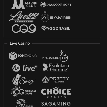
Live Casino