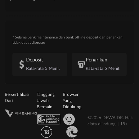
* Selama bank maintenance dan bank offline deposit dan penarikan
tidak dapat diproses
Deposit
Penarikan
Rata-rata 3 Menit
Rata-rata 5 Menit
Bersertifikasi
Tanggung
Browser
Dari
Jawab
Yang
Bermain
Didukung
©2026 DEWAIDR. Hak
cipta dilindungi | 18+