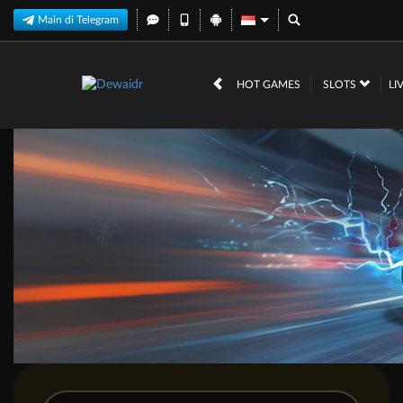
Main di Telegram
HOT GAMES
SLOTS
LI