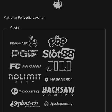
Platform Penyedia Layanan
Slots