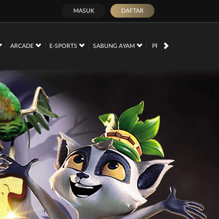
MASUK
DAFTAR
PROMOSI
ARCADE
E-SPORTS
SABUNG AYAM