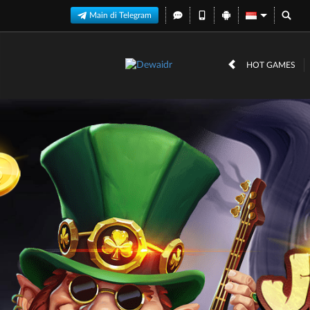
Main di Telegram
HOT GAMES