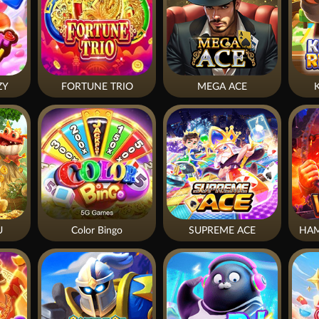
ZY
FORTUNE TRIO
MEGA ACE
U
Color Bingo
SUPREME ACE