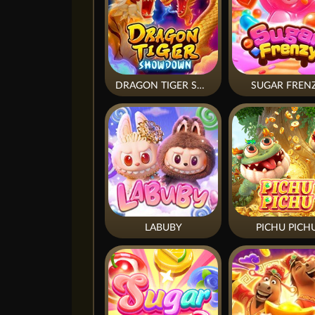
DRAGON TIGER SHOWDOWN
SUGAR FREN
LABUBY
PICHU PICH