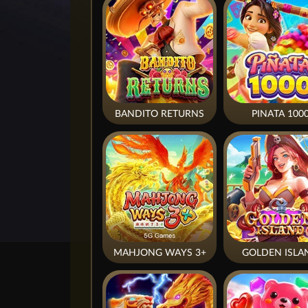
BANDITO RETURNS
PINATA 100
MAHJONG WAYS 3+
GOLDEN ISLA