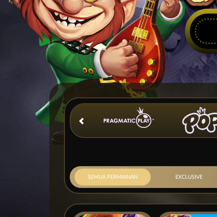
SEMUA PERMAINAN
EXCLUSIVE