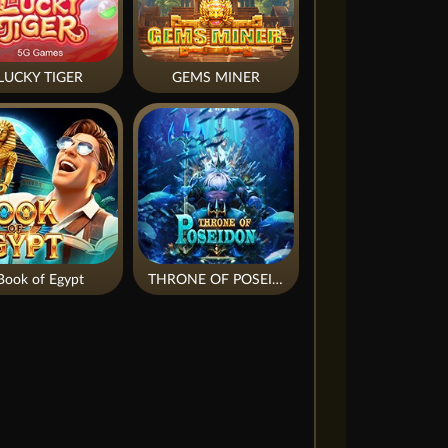
LUCKY TIGER
GEMS MINER
Book of Egypt
THRONE OF POSEIDON