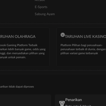
E-Sports
Sabung Ayam
ARUHAN OLAHRAGA
TARUHAN LIVE KASIN
book Gaming Platform Terbaik
Platform Pilihan bagi perusahaan-
rkan lebih banyak game, odds yang
perusahaan terbaik di dunia, dengan
tinggi, dan menyediakan pilihan yang
pilihan variasi game terbanyak
banyak untuk pemain.
arikan tidak dapat diproses
Penarikan