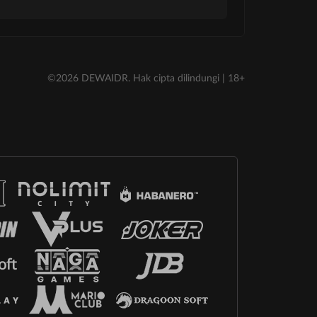
©2026 DEWAIDR. Hak cipta dilindungi | 18+