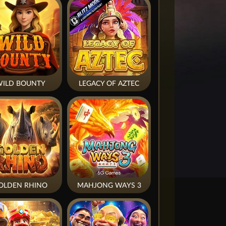
ILD BOUNTY
LEGACY OF AZTEC
OLDEN RHINO
MAHJONG WAYS 3