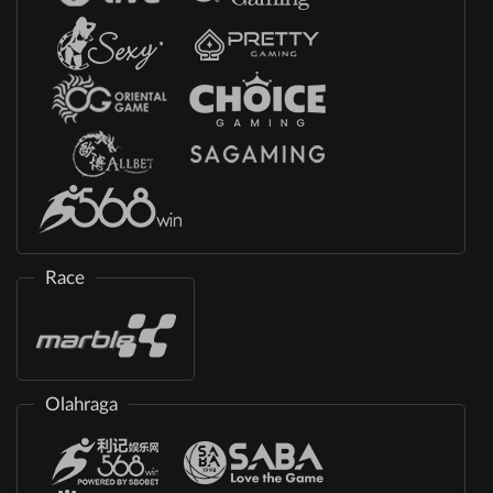
Race
Olahraga