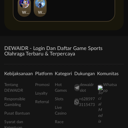
Wishes of the Genie
Wrath of Zeus
DEWAIDR - Login Dan Daftar Game Sports
Olahraga Terbaru & Terpercaya
Kebijaksanaan
Platform
Kategori
Dukungan
Komunitas
Tentang
Promosi
Hot
dewaidr
Whatsa
DEWAIDR
Games
slot
pp
Loyalty
Responsible
Slots
+628597
Referral
Gambling
3115473
Live
Pusat Bantuan
Casino
Syarat dan
Race
Ketentuan