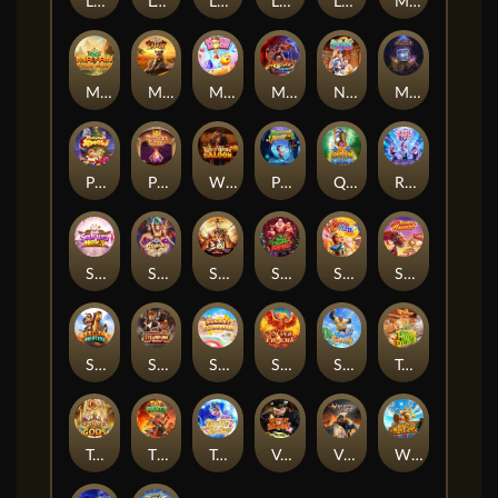
Las Vegas Party
Legend of the White and Green Snake
Lion Dance Fortune
Lucky Zhu
Lulu's Enchanted Forest
Mahjong Fortune
Mayan Gold Hunt
Mega Wild Safari
Mochi Mochi
Muay Thai Arena
Nomikai Fever
Mysteries of Pandora
Pawsome Xmas
Persian Gems
Wild West Saloon
Pumpkin Night
Queen of Aztec
Rave On
Sakura Neko
Samba Fiesta
SanGuo - The Brotherhood
Sexy Christmas Sirens
Spirits Fiesta
Spring Harvest
Stallion Princess
Steampunk Reloaded
Surgary bonanza
Super Phoenix
Surf Monkey
Taco Truck Delight
Temple of Gods
TNT Fiesta
Tower of Riches
Vault of Riches
Viking Valor
Wild Fish Hunter